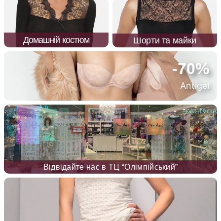
Домашній костюм
Шорти та майки
-70%
Antigel
Відвідайте нас в ТЦ “Олімпійський”