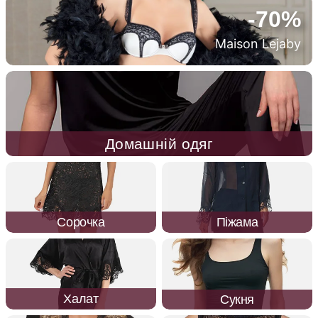
-70%
Maison Lejaby
Домашній одяг
Сорочка
Піжама
Халат
Сукня