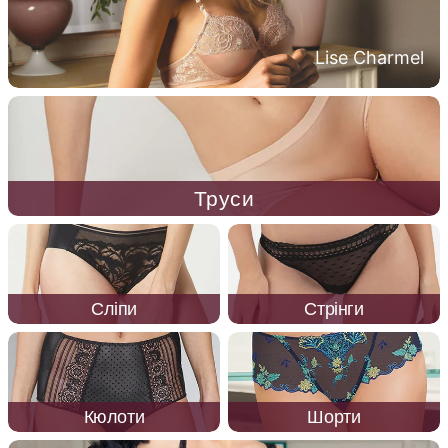
Lise Charmel
Труси
Сліпи
Стрінги
Кюлоти
Шорти