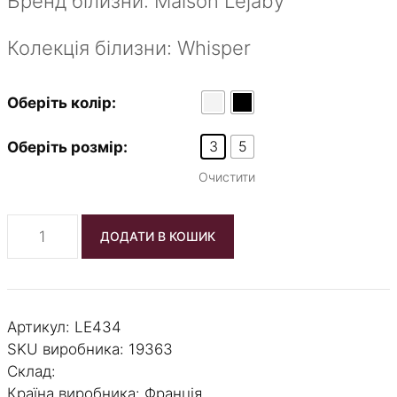
Бренд білизни: Maison Lejaby
Колекція білизни: Whisper
Оберіть колір:
3
5
Оберіть розмір:
Очистити
Труси
ДОДАТИ В КОШИК
сліпи
Maison
Lejaby
-
Артикул:
LE434
Whisper
SKU виробника: 19363
кількість
Склад:
Країна виробника: Франція