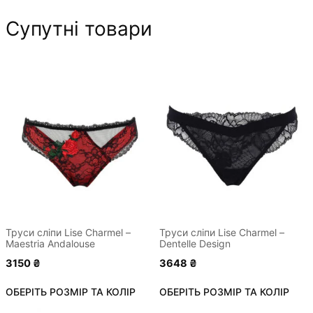
Супутні товари
Цей
Цей
товар
товар
має
має
кілька
кілька
варіантів.
варіантів.
Параметри
Параметри
можна
можна
вибрати
вибрати
на
на
сторінці
сторінці
Труси сліпи Lise Charmel –
Труси сліпи Lise Charmel –
Maestria Andalouse
Dentelle Design
товару
товару
3150
₴
3648
₴
ОБЕРІТЬ РОЗМІР ТА КОЛІР
ОБЕРІТЬ РОЗМІР ТА КОЛІР