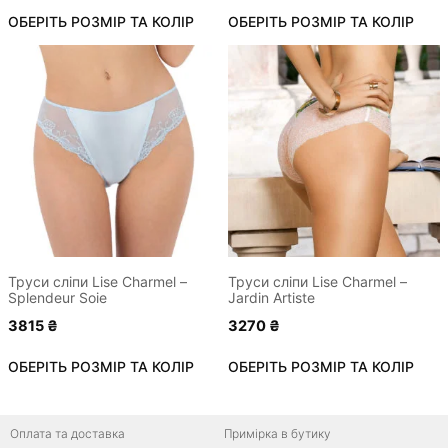
ОБЕРІТЬ РОЗМІР ТА КОЛІР
ОБЕРІТЬ РОЗМІР ТА КОЛІР
Цей
Цей
товар
товар
має
має
кілька
кілька
варіантів.
варіантів.
Параметри
Параметри
можна
можна
вибрати
вибрати
на
на
сторінці
сторінці
Труси сліпи Lise Charmel –
Труси сліпи Lise Charmel –
Splendeur Soie
Jаrdin Artiste
товару
товару
3815
₴
3270
₴
ОБЕРІТЬ РОЗМІР ТА КОЛІР
ОБЕРІТЬ РОЗМІР ТА КОЛІР
Оплата та доставка
Примірка в бутику