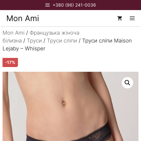
Перейти
+380 (96) 241-0036
до
Mon Ami
М
вмісту
Mon Ami
/
Французька жіноча
білизна
/
Труси
/
Труси сліпи
/ Труси сліпи Maison
Lejaby – Whisper
-17%