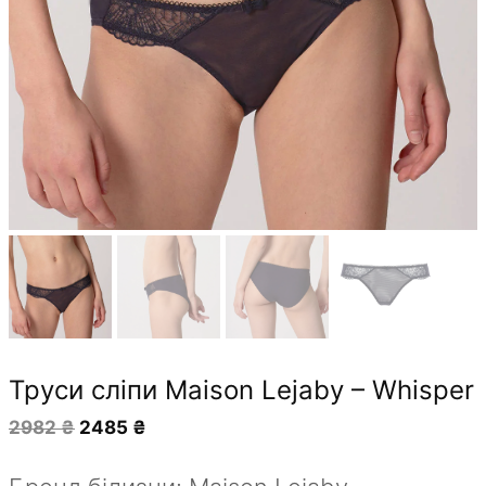
Труси сліпи Maison Lejaby – Whisper
Оригінальна
Поточна
2982
₴
2485
₴
ціна:
ціна:
2982 ₴.
2485 ₴.