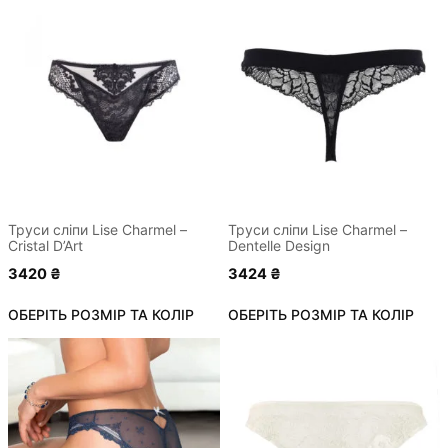
Цей
Цей
товар
товар
має
має
кілька
кілька
варіантів.
варіантів.
Параметри
Параметри
можна
можна
вибрати
вибрати
на
на
сторінці
сторінці
Труси сліпи Lise Charmel –
Труси сліпи Lise Charmel –
Cristal D’Art
Dentelle Design
товару
товару
3420
₴
3424
₴
ОБЕРІТЬ РОЗМІР ТА КОЛІР
ОБЕРІТЬ РОЗМІР ТА КОЛІР
Цей
Цей
товар
товар
має
має
кілька
кілька