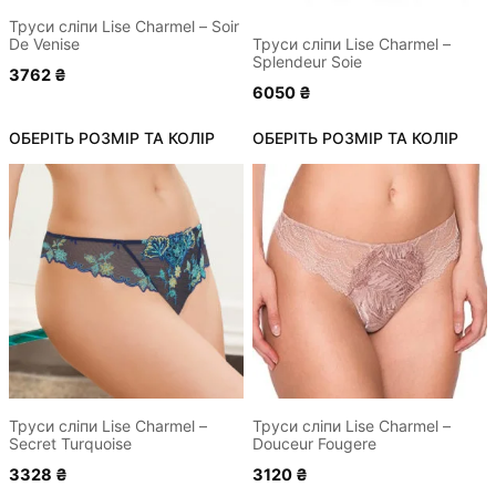
сторінці
сторінці
Труси сліпи Lise Charmel – Soir
De Venise
Труси сліпи Lise Charmel –
товару
товару
Splendeur Soie
3762
₴
6050
₴
ОБЕРІТЬ РОЗМІР ТА КОЛІР
ОБЕРІТЬ РОЗМІР ТА КОЛІР
Цей
Цей
товар
товар
має
має
кілька
кілька
варіантів.
варіантів.
Параметри
Параметри
можна
можна
вибрати
вибрати
на
на
сторінці
сторінці
Труси сліпи Lise Charmel –
Труси сліпи Lise Charmel –
Secret Turquoise
Douceur Fougere
товару
товару
3328
₴
3120
₴