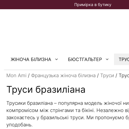
Перейти
Примірка в бутику
до
вмісту
ЖІНОЧА БІЛИЗНА
БЮСТГАЛЬТЕР
ТРУ
Mon Ami
/
Французька жіноча білизна
/
Труси
/ Тру
Труси бразиліана
Трусики бразиліана – популярна модель жіночої ниж
компромісом між стрінгами та бікіні. Незалежно в
закохаєтесь у бразильські труси. Ми пропонуємо б
уподобань.