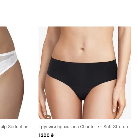
Цей
товар
має
кілька
варіантів.
Параметри
можна
вибрати
на
сторінці
товару
ulp Seduction
Трусики бразіліана Chantelle – Soft Stretch
1200
₴