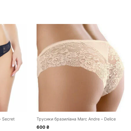
Цей
товар
має
кілька
варіантів.
Параметри
можна
вибрати
на
сторінці
товару
 Secret
Трусики бразиліана Marc Andre – Delice
600
₴