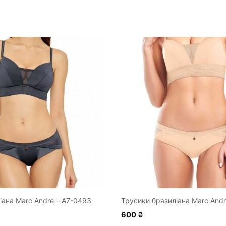
ціна:
₴.
549 ₴.
Цей
товар
має
кілька
варіантів.
Параметри
можна
вибрати
на
сторінці
товару
іана Marc Andre – A7-0493
Трусики бразиліана Marc Andr
600
₴