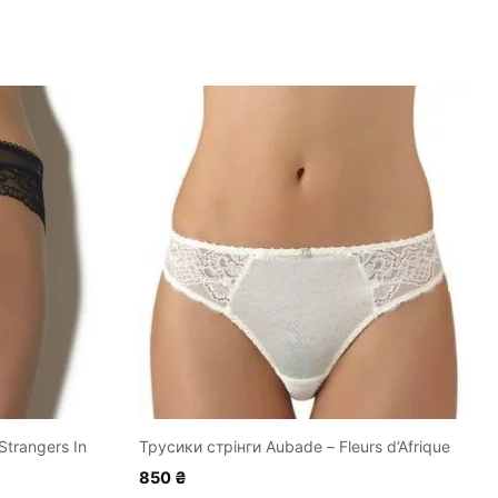
Цей
товар
має
кілька
варіантів.
Параметри
можна
вибрати
на
сторінці
товару
trangers In
Трусики стрінги Aubade – Fleurs d’Afrique
850
₴