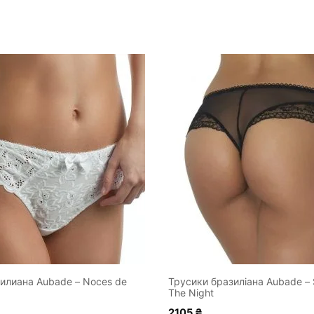
Цей
товар
має
кілька
варіантів.
Параметри
можна
вибрати
на
сторінці
товару
илиана Aubade – Noces de
Трусики бразиліана Aubade – S
The Night
2105
₴