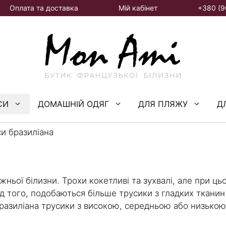
Оплата та доставка
Мій кабінет
+380 (9
СИ
ДОМАШНІЙ ОДЯГ
ДЛЯ ПЛЯЖУ
Д
си бразиліана
ньої білизни. Трохи кокетливі та зухвалі, але при ць
ід того, подобаються більше трусики з гладких тканин
разиліана трусики з високою, середньою або низькою