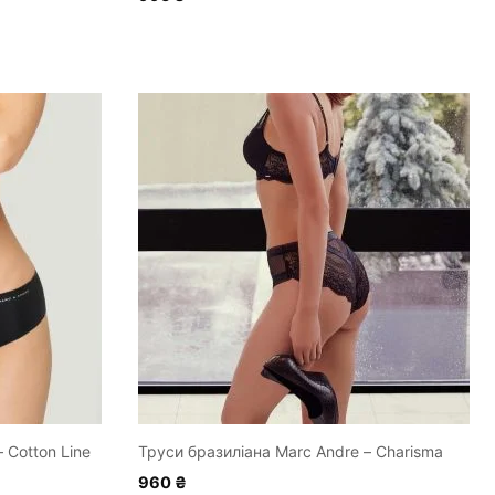
Цей
товар
має
кілька
варіантів.
Параметри
можна
вибрати
на
сторінці
товару
 Cotton Line
Труси бразиліана Marc Andre – Charisma
960
₴