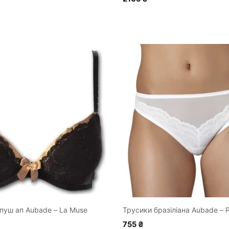
Цей
товар
має
кілька
варіантів.
Параметри
можна
вибрати
на
сторінці
товару
пуш ап Aubade – La Muse
Трусики бразіліана Aubade – P
755
₴