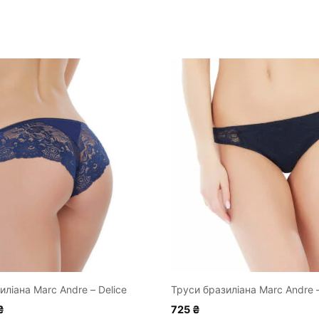
Цей
товар
має
кілька
варіантів.
Параметри
можна
вибрати
на
сторінці
товару
ліана Marc Andre – Delice
Труси бразиліана Marc Andre –
інальна
Поточна
₴
725
₴