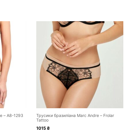
Цей
товар
має
кілька
варіантів.
Параметри
можна
вибрати
на
сторінці
товару
e – A8-1293
Трусики бразиліана Marc Andre – Frolar
Tattoo
1015
₴