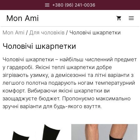
Перейти
+380 (96) 241-0036
до
Mon Ami
М
вмісту
Mon Ami
/
Для чоловіків
/ Чоловічі шкарпетки
Чоловічі шкарпетки
Чоловічі шкарпетки – найбільш численний предмет
у гардеробі. Якісні теплі шкарпетки добре
зігрівають узимку, а демісезонні та літні варіанти з
легшого полотна подарують ногам температурний
комфорт. Вибираючи якісні шкарпетки ви
заощаджуєте бюджет. Пропонуємо максимально
зручні варіанти для будь-якого взуття.
Цей
Цей
товар
товар