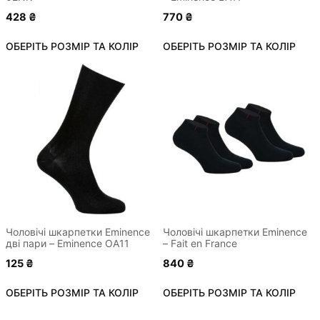
товару
товару
428
₴
770
₴
ОБЕРІТЬ РОЗМІР ТА КОЛІР
ОБЕРІТЬ РОЗМІР ТА КОЛІР
Цей
Цей
товар
товар
має
має
кілька
кілька
варіантів.
варіантів.
Параметри
Параметри
можна
можна
вибрати
вибрати
на
на
сторінці
сторінці
Чоловічі шкарпетки Eminence
Чоловічі шкарпетки Eminence
дві пари – Eminence OA11
– Fait en France
товару
товару
125
₴
840
₴
ОБЕРІТЬ РОЗМІР ТА КОЛІР
ОБЕРІТЬ РОЗМІР ТА КОЛІР