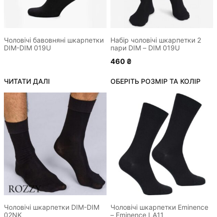
можна
вибрати
на
сторінці
Чоловічі бавовняні шкарпетки
Набір чоловічі шкарпетки 2
DIM-DIM 019U
пари DIM – DIM 019U
товару
460
₴
ЧИТАТИ ДАЛІ
ОБЕРІТЬ РОЗМІР ТА КОЛІР
Цей
Цей
товар
товар
має
має
кілька
кілька
варіантів.
варіантів.
Параметри
Параметри
можна
можна
вибрати
вибрати
на
на
сторінці
сторінці
Чоловічі шкарпетки DIM-DIM
Чоловічі шкарпетки Eminence
02NK
– Eminence LA11