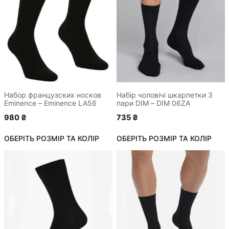
має
має
кілька
кілька
варіантів.
варіантів.
Параметри
Параметри
можна
можна
вибрати
вибрати
на
на
сторінці
сторінці
Набор французских носков
Набір чоловічі шкарпетки 3
Eminence – Eminence LA56
пари DIM – DIM 06ZA
товару
товару
980
₴
735
₴
ОБЕРІТЬ РОЗМІР ТА КОЛІР
ОБЕРІТЬ РОЗМІР ТА КОЛІР
Цей
товар
має
кілька
варіантів.
Параметри