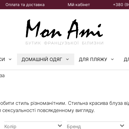
Оплата та доставка
Мій кабінет
+380 (9
СИ
ДОМАШНІЙ ОДЯГ
ДЛЯ ПЛЯЖУ
Д
за
робити стиль різноманітним. Стильна красива блуза від
 сексуальності повсякденному вигляду.
Колір
Бренд