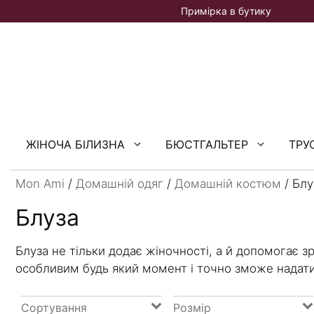
Перейти
Примірка в бутику
до
вмісту
ЖІНОЧА БІЛИЗНА
БЮСТГАЛЬТЕР
ТРУ
Mon Ami
/
Домашній одяг
/
Домашній костюм
/ Блу
Блуза
Блуза не тільки додає жіночності, а й допомогає з
особливим будь який момент і точно зможе надати
Сортування
Розмір