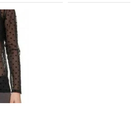
До
1000
₴
До -70%!
1000
₴
-
3000
₴
3000
₴
-
5000
₴
Від
5000
₴