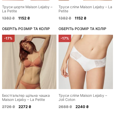
на
на
сторінці
сторінці
Труси шорти Maison Lejaby –
Труси сліпи Maison Lejaby – La
La Petite
Petite
товару
товару
Оригінальна
Поточна
Оригінальна
Поточна
1382
₴
1152
₴
1382
₴
1152
₴
ціна:
ціна:
ціна:
ціна:
ОБЕРІТЬ РОЗМІР ТА КОЛІР
1382 ₴.
1152 ₴.
ОБЕРІТЬ РОЗМІР ТА КОЛІР
1382 ₴.
1152 ₴.
Цей
Цей
-17%
-17%
товар
товар
має
має
кілька
кілька
варіантів.
варіантів.
Параметри
Параметри
можна
можна
вибрати
вибрати
на
на
сторінці
сторінці
Бюстгальтер щільна чашка
Труси сліпи Maison Lejaby –
Maison Lejaby – La Petite
Joli Coton
товару
товару
Оригінальна
Поточна
Оригінальна
Поточна
2726
₴
2272
₴
2688
₴
2240
₴
ціна:
ціна:
ціна:
ціна: