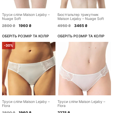
вибрати
вибрати
на
на
сторінці
сторінці
Труси сліпи Maison Lejaby –
Бюстгальтер трикутник
Nuage Soft
Maison Lejaby – Nuage Soft
товару
товару
Оригінальна
Поточна
Оригінальна
Поточна
2800
₴
1960
₴
4950
₴
3465
₴
ціна:
ціна:
ціна:
ціна:
ОБЕРІТЬ РОЗМІР ТА КОЛІР
2800 ₴.
1960 ₴.
ОБЕРІТЬ РОЗМІР ТА КОЛІР
4950 ₴.
3465 ₴.
Цей
Цей
-30%
товар
товар
має
має
кілька
кілька
варіантів.
варіантів.
Параметри
Параметри
можна
можна
вибрати
вибрати
на
на
сторінці
сторінці
Труси сліпи Maison Lejaby –
Труси сліпи Maison Lejaby –
Flora
Flora
товару
товару
Оригінальна
Поточна
2800
₴
1960
₴
2275
₴