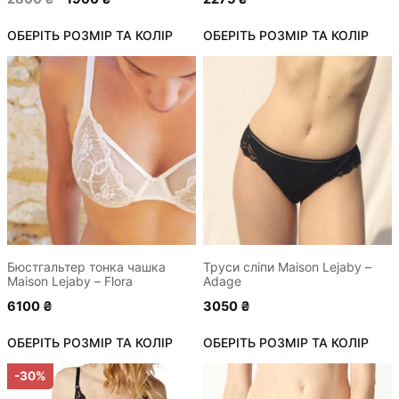
ціна:
ціна:
ОБЕРІТЬ РОЗМІР ТА КОЛІР
2800 ₴.
1960 ₴.
ОБЕРІТЬ РОЗМІР ТА КОЛІР
Цей
Цей
товар
товар
має
має
кілька
кілька
варіантів.
варіантів.
Параметри
Параметри
можна
можна
вибрати
вибрати
на
на
сторінці
сторінці
Бюстгальтер тонка чашка
Труси сліпи Maison Lejaby –
Maison Lejaby – Flora
Adage
товару
товару
6100
₴
3050
₴
ОБЕРІТЬ РОЗМІР ТА КОЛІР
ОБЕРІТЬ РОЗМІР ТА КОЛІР
Цей
Цей
-30%
товар
товар