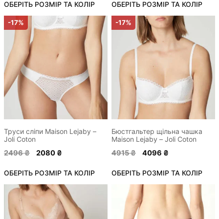
ОБЕРІТЬ РОЗМІР ТА КОЛІР
2726 ₴.
2272 ₴.
ОБЕРІТЬ РОЗМІР ТА КОЛІР
2688 ₴.
2240 ₴.
Цей
Цей
-17%
-17%
товар
товар
має
має
кілька
кілька
варіантів.
варіантів.
Параметри
Параметри
можна
можна
вибрати
вибрати
на
на
сторінці
сторінці
Труси сліпи Maison Lejaby –
Бюстгальтер щільна чашка
Joli Coton
Maison Lejaby – Joli Coton
товару
товару
Оригінальна
Поточна
Оригінальна
Поточна
2496
₴
2080
₴
4915
₴
4096
₴
ціна:
ціна:
ціна:
ціна:
ОБЕРІТЬ РОЗМІР ТА КОЛІР
2496 ₴.
2080 ₴.
ОБЕРІТЬ РОЗМІР ТА КОЛІР
4915 ₴.
4096 ₴.
Цей
Цей
товар
товар
має
має