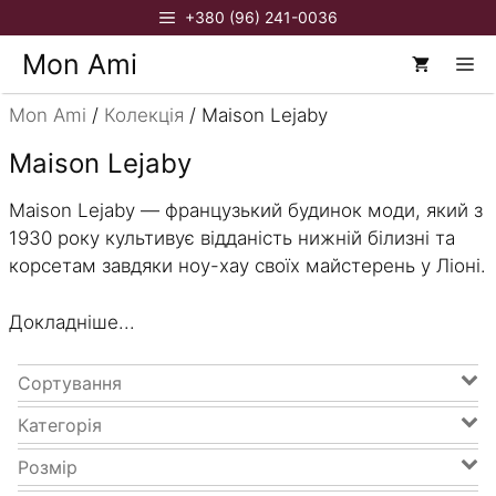
Перейти
+380 (96) 241-0036
до
Mon Ami
М
вмісту
Mon Ami
/
Колекція
/ Maison Lejaby
Maison Lejaby
Maison Lejaby — французький будинок моди, який з
1930 року культивує відданість нижній білизні та
корсетам завдяки ноу-хау своїх майстерень у Ліоні.
Докладніше...
Сортування
Категорія
Спочатку новіші
Спочатку старіші
Розмір
Домашній костюм
Спочатку дешевші
Футболка