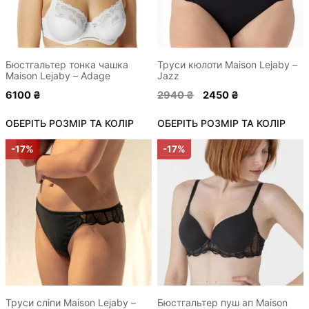
можна
можна
вибрати
вибрати
на
на
сторінці
сторінці
Бюстгальтер тонка чашка
Труси кюлоти Maison Lejaby –
Maison Lejaby – Adage
Jazz
товару
товару
Оригінальна
Поточна
6100
₴
2940
₴
2450
₴
ціна:
ціна:
ОБЕРІТЬ РОЗМІР ТА КОЛІР
ОБЕРІТЬ РОЗМІР ТА КОЛІР
2940 ₴.
2450 ₴.
Цей
Цей
-17%
-17%
товар
товар
має
має
кілька
кілька
варіантів.
варіантів.
Параметри
Параметри
можна
можна
вибрати
вибрати
на
на
сторінці
сторінці
Труси сліпи Maison Lejaby –
Бюстгальтер пуш ап Maison