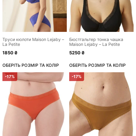
варіантів.
варіантів.
Параметри
Параметри
можна
можна
вибрати
вибрати
на
на
сторінці
сторінці
Труси кюлоти Maison Lejaby –
Бюстгальтер тонка чашка
La Petite
Maison Lejaby – La Petite
товару
товару
1850
₴
5250
₴
ОБЕРІТЬ РОЗМІР ТА КОЛІР
ОБЕРІТЬ РОЗМІР ТА КОЛІР
Цей
Цей
-17%
-17%
товар
товар
має
має
кілька
кілька
варіантів.
варіантів.
Параметри
Параметри
можна
можна
вибрати
вибрати