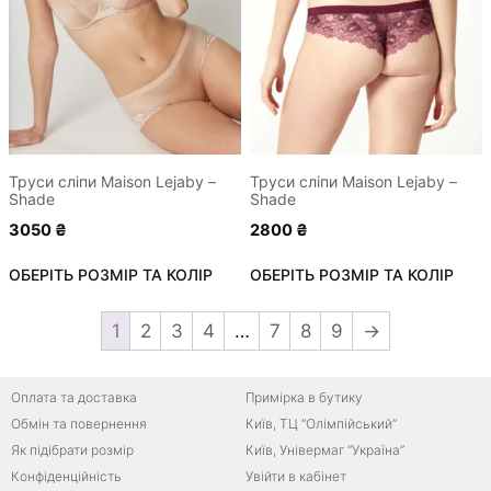
кілька
кілька
варіантів.
варіантів.
Параметри
Параметри
можна
можна
вибрати
вибрати
на
на
сторінці
сторінці
Труси сліпи Maison Lejaby –
Труси сліпи Maison Lejaby –
Shade
Shade
товару
товару
3050
₴
2800
₴
ОБЕРІТЬ РОЗМІР ТА КОЛІР
ОБЕРІТЬ РОЗМІР ТА КОЛІР
1
2
3
4
…
7
8
9
→
Оплата та доставка
Примірка в бутику
Обмін та повернення
Київ, ТЦ “Олімпійський”
Як підібрати розмір
Київ, Універмаг “Україна”
Конфіденційність
Увійти в кабінет