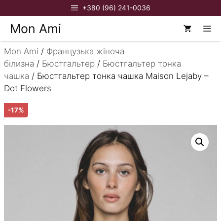
Перейти
+380 (96) 241-0036
до
Mon Ami
М
вмісту
Mon Ami
/
Французька жіноча
білизна
/
Бюстгальтер
/
Бюстгальтер тонка
чашка
/ Бюстгальтер тонка чашка Maison Lejaby –
Dot Flowers
-17%