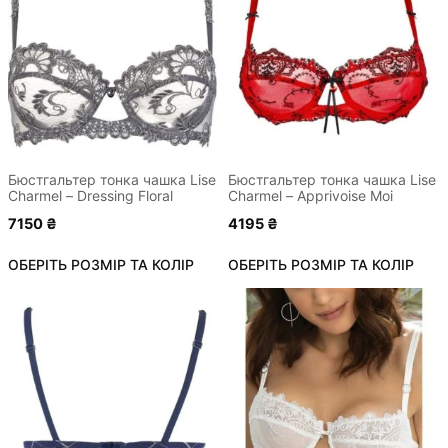
має
має
кілька
кілька
варіантів.
варіантів.
Параметри
Параметри
можна
можна
вибрати
вибрати
на
на
сторінці
сторінці
Бюстгальтер тонка чашка Lise
Бюстгальтер тонка чашка Lise
Charmel – Dressing Floral
Charmel – Apprivoise Moi
товару
товару
7150
₴
4195
₴
ОБЕРІТЬ РОЗМІР ТА КОЛІР
ОБЕРІТЬ РОЗМІР ТА КОЛІР
Цей
Цей
товар
товар
має
має
кілька
кілька
варіантів.
варіантів.
Параметри
Параметри