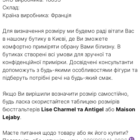
Dot
Склад:
Flowers
Країна виробника: Франція
кількість
Для визначення розміру ми будемо раді вітати Вас
в нашому бутику в Києві, де Ви зможете
комфортно приміряти обрану Вами білизну. В
бутиках створені всі умови для зручної та
конфіденційної примірки. Досвідчені консультанти
допоможуть з будь-якими особливостями фігури та
підберуть потрібні речі на будь-який смак.
Якщо Ви вирішили возначити розмір самостійно,
будь ласка скористайтеся таблицею розмірів
бюстгальтерів
Lise Charmel та Antigel
або
Maison
Lejaby
.
Маєте питання щодо товару або як його купити?