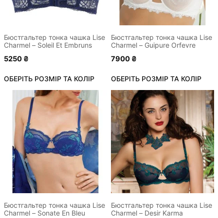
можна
можна
вибрати
вибрати
на
на
сторінці
сторінці
Бюстгальтер тонка чашка Lise
Бюстгальтер тонка чашка Lise
Charmel – Soleil Et Embruns
Charmel – Guipure Orfevre
товару
товару
5250
₴
7900
₴
ОБЕРІТЬ РОЗМІР ТА КОЛІР
ОБЕРІТЬ РОЗМІР ТА КОЛІР
Цей
Цей
товар
товар
має
має
кілька
кілька
варіантів.
варіантів.
Параметри
Параметри
можна
можна
вибрати
вибрати
на
на
сторінці
сторінці
Бюстгальтер тонка чашка Lise
Бюстгальтер тонка чашка Lise
Charmel – Sonate En Bleu
Charmel – Desir Karma
товару
товару