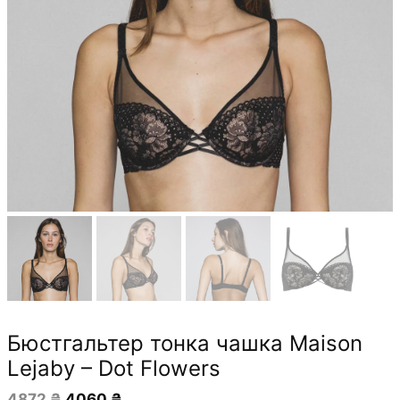
Бюстгальтер тонка чашка Maison
Lejaby – Dot Flowers
Оригінальна
Поточна
4872
₴
4060
₴