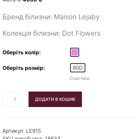
ціна:
ціна:
4872 ₴.
4060 ₴.
Бренд білизни: Maison Lejaby
Колекція білизни: Dot Flowers
Оберіть колір:
80D
Оберіть розмір:
Очистити
Бюстгальтер
ДОДАТИ В КОШИК
тонка
чашка
Maison
Lejaby
Артикул:
LE915
-
SKU виробника: 18633