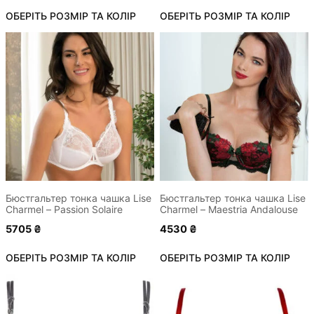
ОБЕРІТЬ РОЗМІР ТА КОЛІР
ОБЕРІТЬ РОЗМІР ТА КОЛІР
Цей
Цей
товар
товар
має
має
кілька
кілька
варіантів.
варіантів.
Параметри
Параметри
можна
можна
вибрати
вибрати
на
на
сторінці
сторінці
Бюстгальтер тонка чашка Lise
Бюстгальтер тонка чашка Lise
Charmel – Passion Solaire
Charmel – Maestria Andalouse
товару
товару
5705
₴
4530
₴
ОБЕРІТЬ РОЗМІР ТА КОЛІР
ОБЕРІТЬ РОЗМІР ТА КОЛІР
Цей
Цей
товар
товар