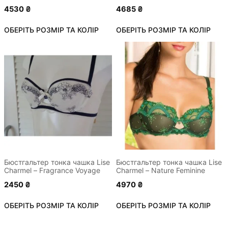
4530
₴
4685
₴
ОБЕРІТЬ РОЗМІР ТА КОЛІР
ОБЕРІТЬ РОЗМІР ТА КОЛІР
Цей
Цей
товар
товар
має
має
кілька
кілька
варіантів.
варіантів.
Параметри
Параметри
можна
можна
вибрати
вибрати
на
на
сторінці
сторінці
Бюстгальтер тонка чашка Lise
Бюстгальтер тонка чашка Lise
Charmel – Fragrance Voyage
Charmel – Nature Feminine
товару
товару
2450
₴
4970
₴
ОБЕРІТЬ РОЗМІР ТА КОЛІР
ОБЕРІТЬ РОЗМІР ТА КОЛІР