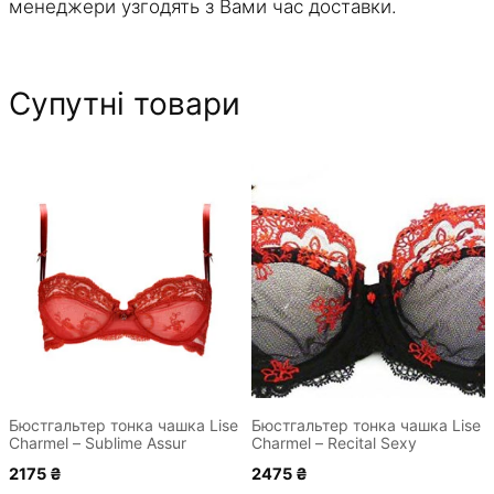
менеджери узгодять з Вами час доставки.
Супутні товари
Цей
Цей
товар
товар
має
має
кілька
кілька
варіантів.
варіантів.
Параметри
Параметри
можна
можна
вибрати
вибрати
на
на
сторінці
сторінці
Бюстгальтер тонка чашка Lise
Бюстгальтер тонка чашка Lise
Charmel – Sublime Assur
Charmel – Recital Sexy
товару
товару
2175
₴
2475
₴