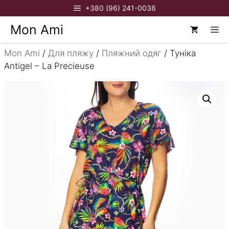
Перейти
+380 (96) 241-0036
до
Mon Ami
М
вмісту
Mon Ami
/
Для пляжу
/
Пляжний одяг
/ Туніка
Antigel – La Precieuse