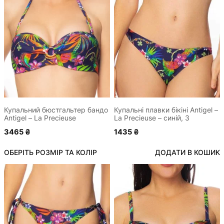
товар
має
кілька
варіантів.
Параметри
можна
вибрати
на
сторінці
Купальний бюстгальтер бандо
Купальні плавки бікіні Antigel –
Antigel – La Precieuse
La Precieuse – синій, 3
товару
3465
₴
1435
₴
ОБЕРІТЬ РОЗМІР ТА КОЛІР
ДОДАТИ В КОШИК
Цей
Цей
товар
товар
має
має
кілька
кілька
варіантів.
варіантів.