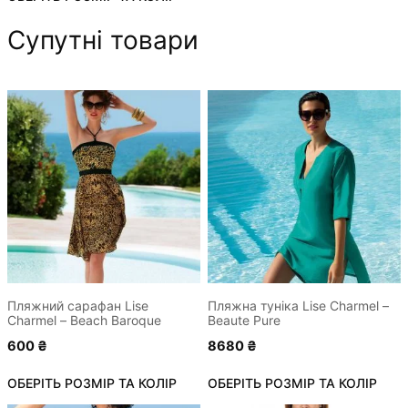
Супутні товари
Цей
Цей
товар
товар
має
має
кілька
кілька
варіантів.
варіантів.
Параметри
Параметри
можна
можна
вибрати
вибрати
на
на
сторінці
сторінці
Пляжний сарафан Lise
Пляжна туніка Lise Charmel –
Charmel – Beach Baroque
Beaute Pure
товару
товару
600
₴
8680
₴
ОБЕРІТЬ РОЗМІР ТА КОЛІР
ОБЕРІТЬ РОЗМІР ТА КОЛІР