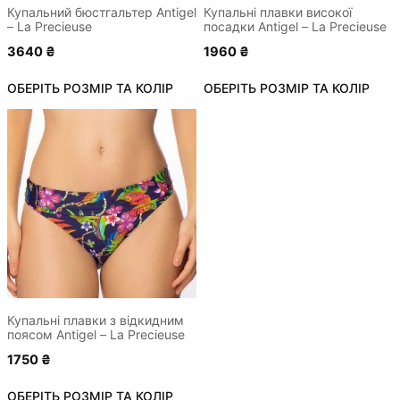
сторінці
сторінці
Купальний бюстгальтер Antigel
Купальні плавки високої
– La Precieuse
посадки Antigel – La Precieuse
товару
товару
3640
₴
1960
₴
ОБЕРІТЬ РОЗМІР ТА КОЛІР
ОБЕРІТЬ РОЗМІР ТА КОЛІР
Цей
товар
має
кілька
варіантів.
Параметри
можна
вибрати
на
сторінці
Купальні плавки з відкидним
поясом Antigel – La Precieuse
товару
1750
₴
ОБЕРІТЬ РОЗМІР ТА КОЛІР