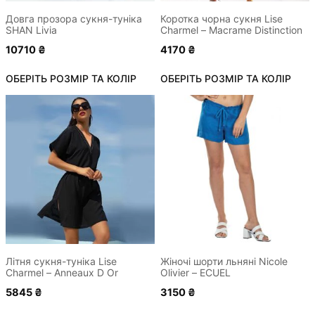
на
на
сторінці
сторінці
Довга прозора сукня-туніка
Коротка чорна сукня Lise
SHAN Livia
Charmel – Macrame Distinction
товару
товару
10710
₴
4170
₴
ОБЕРІТЬ РОЗМІР ТА КОЛІР
ОБЕРІТЬ РОЗМІР ТА КОЛІР
Цей
Цей
товар
товар
має
має
кілька
кілька
варіантів.
варіантів.
Параметри
Параметри
можна
можна
вибрати
вибрати
на
на
сторінці
сторінці
Літня сукня-туніка Lise
Жіночі шорти льняні Nicole
Charmel – Anneaux D Or
Olivier – ECUEL
товару
товару
5845
₴
3150
₴