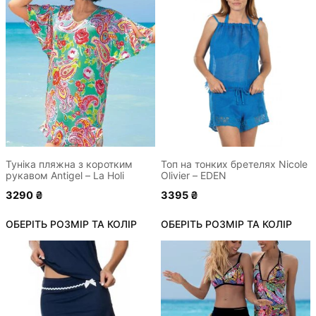
Цей
Цей
товар
товар
має
має
кілька
кілька
варіантів.
варіантів.
Параметри
Параметри
можна
можна
вибрати
вибрати
на
на
сторінці
сторінці
Туніка пляжна з коротким
Топ на тонких бретелях Nicole
рукавом Antigel – La Holi
Olivier – EDEN
товару
товару
3290
₴
3395
₴
ОБЕРІТЬ РОЗМІР ТА КОЛІР
ОБЕРІТЬ РОЗМІР ТА КОЛІР
Цей
Цей
товар
товар
має
має
кілька
кілька