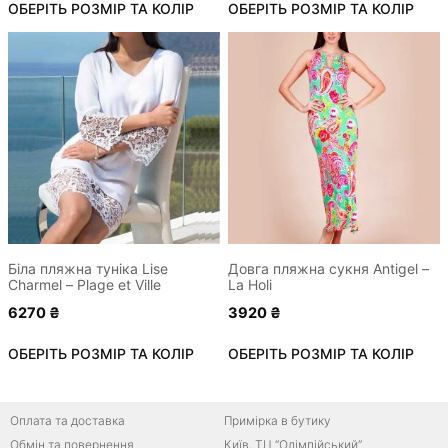
ОБЕРІТЬ РОЗМІР ТА КОЛІР
ОБЕРІТЬ РОЗМІР ТА КОЛІР
Цей
Цей
товар
товар
має
має
кілька
кілька
варіантів.
варіантів.
Параметри
Параметри
можна
можна
вибрати
вибрати
на
на
сторінці
сторінці
Біла пляжна туніка Lise
Довга пляжна сукня Antigel –
Charmel – Plage et Ville
La Holi
товару
товару
6270
₴
3920
₴
ОБЕРІТЬ РОЗМІР ТА КОЛІР
ОБЕРІТЬ РОЗМІР ТА КОЛІР
Оплата та доставка
Примірка в бутику
Обмін та повернення
Київ, ТЦ “Олімпійський”