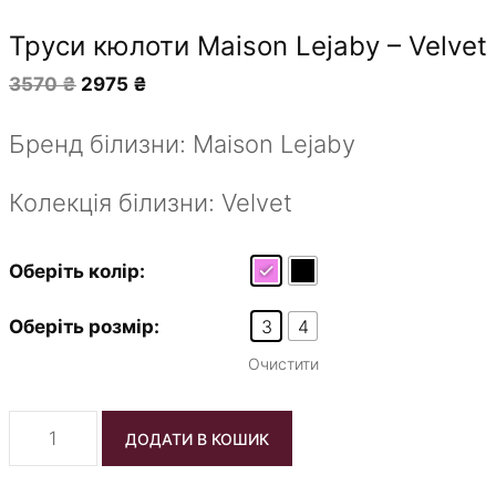
Труси кюлоти Maison Lejaby – Velvet
Оригінальна
Поточна
3570
₴
2975
₴
ціна:
ціна:
3570 ₴.
2975 ₴.
Бренд білизни: Maison Lejaby
Колекція білизни: Velvet
Оберіть колір:
3
4
Оберіть розмір:
Очистити
Труси
ДОДАТИ В КОШИК
кюлоти
Maison