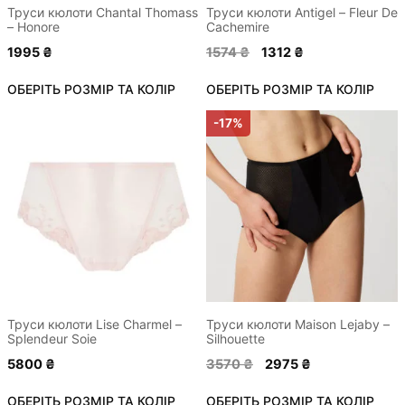
сторінці
сторінці
Труси кюлоти Chantal Thomass
Труси кюлоти Antigel – Fleur De
– Honore
Cachemire
товару
товару
Оригінальна
Поточна
1995
₴
1574
₴
1312
₴
ціна:
ціна:
ОБЕРІТЬ РОЗМІР ТА КОЛІР
ОБЕРІТЬ РОЗМІР ТА КОЛІР
1574 ₴.
1312 ₴.
Цей
Цей
-17%
товар
товар
має
має
кілька
кілька
варіантів.
варіантів.
Параметри
Параметри
можна
можна
вибрати
вибрати
на
на
сторінці
сторінці
Труси кюлоти Lise Charmel –
Труси кюлоти Maison Lejaby –
Splendeur Soie
Silhouette
товару
товару
Оригінальна
Поточна
5800
₴
3570
₴
2975
₴
ціна:
ціна:
ОБЕРІТЬ РОЗМІР ТА КОЛІР
ОБЕРІТЬ РОЗМІР ТА КОЛІР
3570 ₴.
2975 ₴.