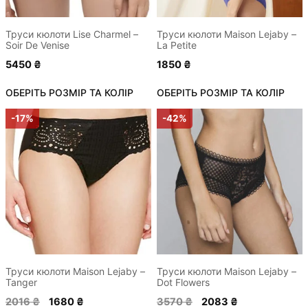
на
на
сторінці
сторінці
Труси кюлоти Lise Charmel –
Труси кюлоти Maison Lejaby –
Soir De Venise
La Petite
товару
товару
5450
₴
1850
₴
ОБЕРІТЬ РОЗМІР ТА КОЛІР
ОБЕРІТЬ РОЗМІР ТА КОЛІР
Цей
Цей
-17%
-42%
товар
товар
має
має
кілька
кілька
варіантів.
варіантів.
Параметри
Параметри
можна
можна
вибрати
вибрати
на
на
сторінці
сторінці
Труси кюлоти Maison Lejaby –
Труси кюлоти Maison Lejaby –
Tanger
Dot Flowers
товару
товару
Оригінальна
Поточна
Оригінальна
Поточна
2016
₴
1680
₴
3570
₴
2083
₴