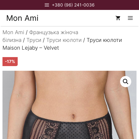
Перейти
+380 (96) 241-0036
до
Mon Ami
М
вмісту
Mon Ami
/
Французька жіноча
білизна
/
Труси
/
Труси кюлоти
/ Труси кюлоти
Maison Lejaby – Velvet
-17%