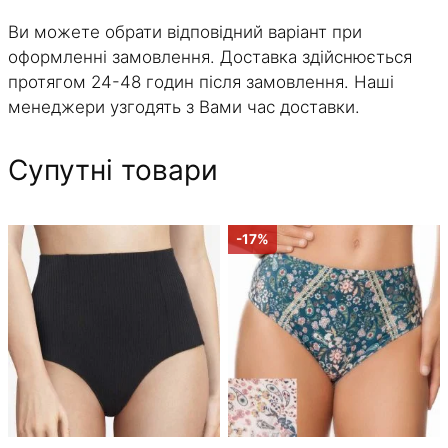
Ви можете обрати відповідний варіант при
оформленні замовлення. Доставка здійснюється
протягом 24-48 годин після замовлення. Наші
менеджери узгодять з Вами час доставки.
Супутні товари
Цей
Цей
-17%
товар
товар
має
має
кілька
кілька
варіантів.
варіантів.
Параметри
Параметри
можна
можна
вибрати
вибрати
на
на